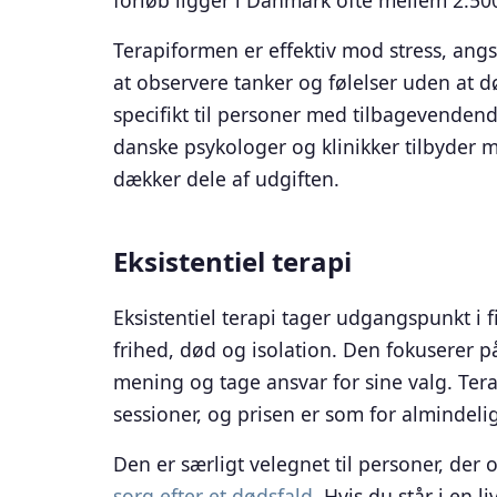
forløb ligger i Danmark ofte mellem 2.50
Terapiformen er effektiv mod stress, angs
at observere tanker og følelser uden at
specifikt til personer med tilbagevenden
danske psykologer og klinikker tilbyder 
dækker dele af udgiften.
Eksistentiel terapi
Eksistentiel terapi tager udgangspunkt i
frihed, død og isolation. Den fokuserer p
mening og tage ansvar for sine valg. Tera
sessioner, og prisen er som for almindeli
Den er særligt velegnet til personer, der
sorg efter et dødsfald
. Hvis du står i en 