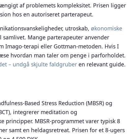
hængigt af problemets kompleksitet. Prisen ligger
sion hos en autoriseret parterapeut.
nikationsvanskeligheder, utroskab,
økonomiske
til samlivet. Mange parterapeuter anvender
om Imago-terapi eller Gottman-metoden. Hvis I
læse hvordan man taler om penge i parforholdet.
et – undgå skjulte faldgruber
en relevant guide.
ndfulness-Based Stress Reduction (MBSR) og
CT), integrerer meditation og
 principper. MBSR-programmet varer typisk 8
er samt en heldagsretreat. Prisen for et 8-ugers