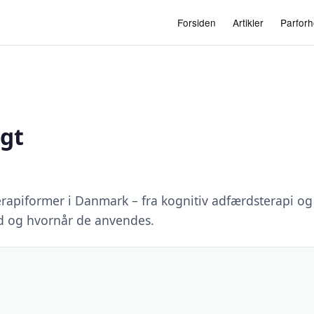
Forsiden
Artikler
Parforh
igt
erapiformer i Danmark – fra kognitiv adfærdsterapi og
d og hvornår de anvendes.