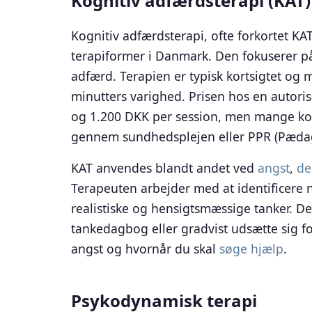
Kognitiv adfærdsterapi (KAT)
Kognitiv adfærdsterapi, ofte forkortet K
terapiformer i Danmark. Den fokuserer 
adfærd. Terapien er typisk kortsigtet og 
minutters varighed. Prisen hos en autori
og 1.200 DKK per session, men mange kom
gennem sundhedsplejen eller PPR (Pædag
KAT anvendes blandt andet ved
angst
,
de
Terapeuten arbejder med at identificere
realistiske og hensigtsmæssige tanker. D
tankedagbog eller gradvist udsætte sig f
angst og hvornår du skal
søge hjælp
.
Psykodynamisk terapi