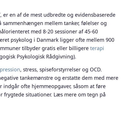
AT, er en af de mest udbredte og evidensbaserede
på sammenhængen mellem tanker, følelser og
målorienteret med 8-20 sessioner af 45-60
seret psykolog i Danmark ligger ofte mellem 900
muner tilbyder gratis eller billigere
terapi
ogisk Psykologisk Rådgivning).
pression
, stress, spiseforstyrrelser og OCD.
 negative tankemønstre og erstatte dem med mere
er indgår ofte hjemmeopgaver, såsom at føre
or frygtede situationer. Læs mere om tegn på