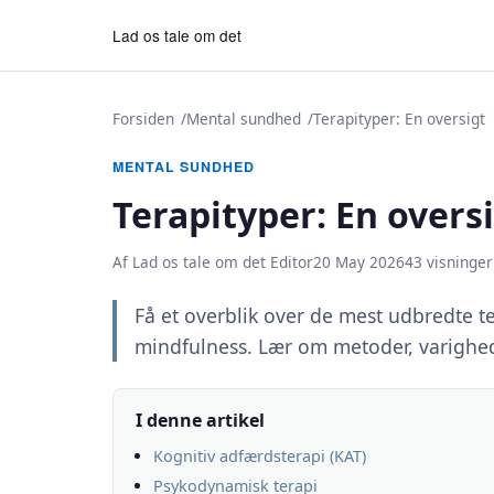
Lad os tale om det
Forsiden
Mental sundhed
Terapityper: En oversigt
MENTAL SUNDHED
Terapityper: En overs
Af Lad os tale om det Editor
20 May 2026
43 visninger
Få et overblik over de mest udbredte t
mindfulness. Lær om metoder, varighe
I denne artikel
Kognitiv adfærdsterapi (KAT)
Psykodynamisk terapi