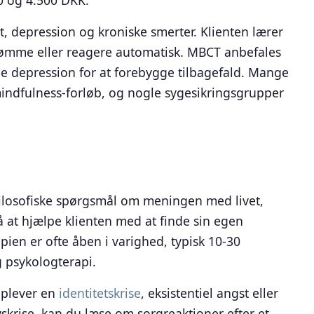
0 og 4.500 DKK.
t, depression og kroniske smerter. Klienten lærer
 dømme eller reagere automatisk. MBCT anbefales
de depression for at forebygge tilbagefald. Mange
mindfulness-forløb, og nogle sygesikringsgrupper
 filosofiske spørgsmål om meningen med livet,
å at hjælpe klienten med at finde sin egen
pien er ofte åben i varighed, typisk 10-30
g psykologterapi.
 oplever en
identitetskrise
, eksistentiel angst eller
livskrise, kan du læse om sorgreaktioner efter et